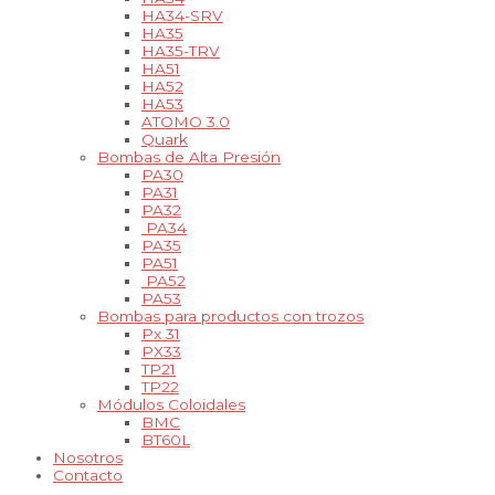
HA34-SRV
HA35
HA35-TRV
HA51
HA52
HA53
ATOMO 3.0
Quark
Bombas de Alta Presión
PA30
PA31
PA32
PA34
PA35
PA51
PA52
PA53
Bombas para productos con trozos
Px 31
PX33
TP21
TP22
Módulos Coloidales
BMC
BT60L
Nosotros
Contacto