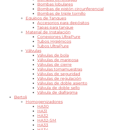
Bombas lobulares
Bombas de pistón circunferencial
Bombas de triple tornillo
Equipos de Tanques
Accesorios para depósitos
Tapas para tanque
Material de Instalación
Conexiones UltraPure
Tubos Higiénicos
Tubos UltraPure
Válvulas
Válvulas de bola
Válvulas de mariposa
Válvulas de cierre
Válvulas tomamuestras
Válvulas de seguridad
Válvulas de regulación
Válvulas de doble asiento
Válvula de doble sello
Válvula de diafragma
Bertoli
Homogenizadores
HA30
HA31
HA32
HA32-SM
HA33
HA34